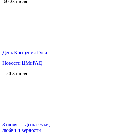
60
28 июля
День Крещения Руси
Новости ЦМиРАД
120
8 июля
8 июля — День семьи,
любви и верности