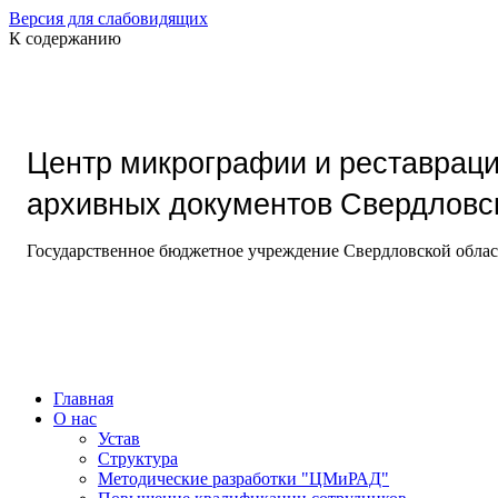
Версия для слабовидящих
К содержанию
Центр микрографии и реставрац
архивных документов Свердловс
Государственное бюджетное учреждение Свердловской обла
Главная
О нас
Устав
Структура
Методические разработки "ЦМиРАД"