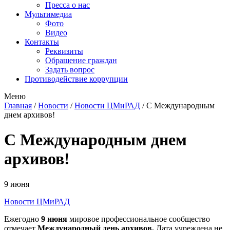
Пресса о нас
Мультимедиа
Фото
Видео
Контакты
Реквизиты
Обращение граждан
Задать вопрос
Противодействие коррупции
Меню
Главная
/
Новости
/
Новости ЦМиРАД
/
С Международным
днем архивов!
С Международным днем
архивов!
9 июня
Новости ЦМиРАД
Ежегодно
9 июня
мировое профессиональное сообщество
отмечает
Международный день архивов.
Дата учреждена не